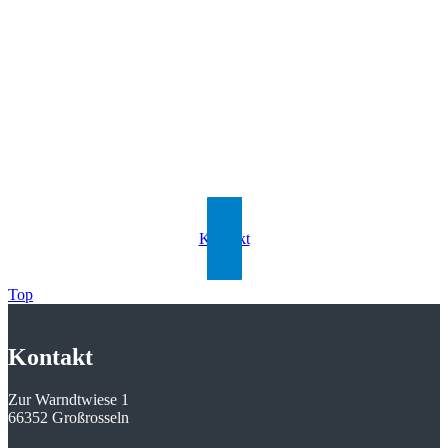
Kontaktieren Sie uns
Bereit, den nächsten Schritt zu machen?
Kontaktieren Sie uns noch heute, um Ihre individuelle Lösung zu
besprechen und Ihr Projekt
in die Realität umzusetzen!
Kontakt
Top
Kontakt
Zur Warndtwiese 1
66352 Großrosseln