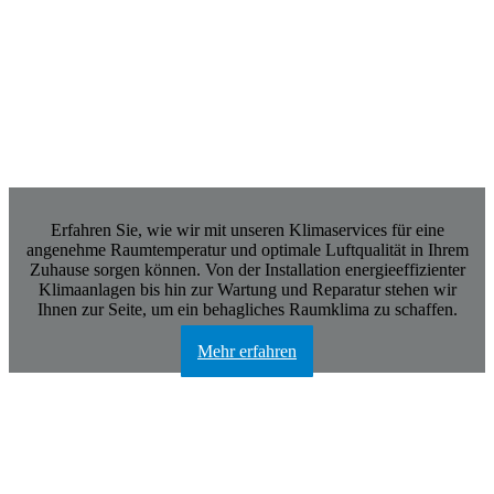
Klima
Erfahren Sie, wie wir mit unseren Klimaservices für eine
angenehme Raumtemperatur und optimale Luftqualität in Ihrem
Zuhause sorgen können. Von der Installation energieeffizienter
Klimaanlagen bis hin zur Wartung und Reparatur stehen wir
Ihnen zur Seite, um ein behagliches Raumklima zu schaffen.
Mehr erfahren