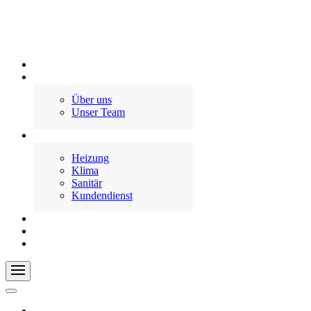
Willkommen
Salm
Über uns
Unser Team
Leistungen
Heizung
Klima
Sanitär
Kundendienst
Fördermöglichkeiten
Projekte
Kontakt
Willkommen