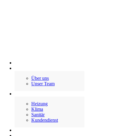
Willkommen
Salm
Über uns
Unser Team
Leistungen
Heizung
Klima
Sanitär
Kundendienst
Fördermöglichkeiten
Projekte