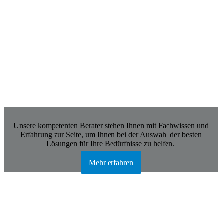
Kundendienst
Unsere kompetenten Berater stehen Ihnen mit Fachwissen und
Erfahrung zur Seite, um Ihnen bei der Auswahl der besten
Lösungen für Ihre Bedürfnisse zu helfen.
Mehr erfahren