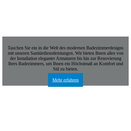
Sanitär
Tauchen Sie ein in die Welt des modernen Badezimmerdesigns
mit unseren Sanitärdienstleistungen. Wir bieten Ihnen alles von
der Installation eleganter Armaturen bis hin zur Renovierung
Ihres Badezimmers, um Ihnen ein Höchstmaß an Komfort und
Stil zu bieten.
Mehr erfahren