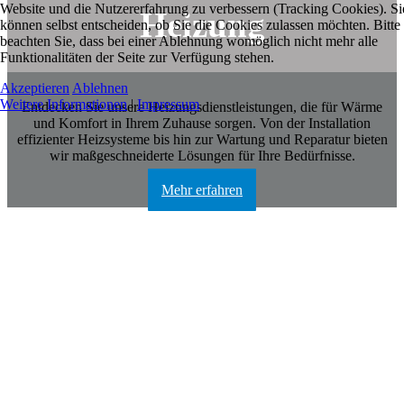
Website und die Nutzererfahrung zu verbessern (Tracking Cookies). Si
Heizung
können selbst entscheiden, ob Sie die Cookies zulassen möchten. Bitte
beachten Sie, dass bei einer Ablehnung womöglich nicht mehr alle
Funktionalitäten der Seite zur Verfügung stehen.
Akzeptieren
Ablehnen
Weitere Informationen
|
Impressum
Entdecken Sie unsere Heizungsdienstleistungen, die für Wärme
und Komfort in Ihrem Zuhause sorgen. Von der Installation
effizienter Heizsysteme bis hin zur Wartung und Reparatur bieten
wir maßgeschneiderte Lösungen für Ihre Bedürfnisse.
Mehr erfahren